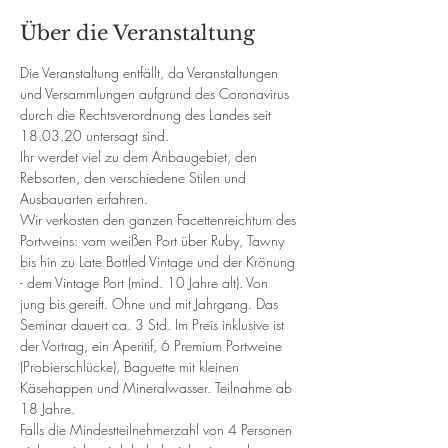
Über die Veranstaltung
Die Veranstaltung entfällt, da Veranstaltungen 
und Versammlungen aufgrund des Coronavirus 
durch die Rechtsverordnung des Landes seit 
18.03.20 untersagt sind. 
Ihr werdet viel zu dem Anbaugebiet, den 
Rebsorten, den verschiedene Stilen und 
Ausbauarten erfahren.
Wir verkosten den ganzen Facettenreichtum des 
Portweins: vom weißen Port über Ruby, Tawny 
bis hin zu Late Bottled Vintage und der Krönung 
- dem Vintage Port (mind. 10 Jahre alt). Von 
jung bis gereift. Ohne und mit Jahrgang. Das 
Seminar dauert ca. 3 Std. Im Preis inklusive ist 
der Vortrag, ein Aperitif, 6 Premium Portweine 
(Probierschlücke), Baguette mit kleinen 
Käsehappen und Mineralwasser. Teilnahme ab 
18 Jahre. 
Falls die Mindestteilnehmerzahl von 4 Personen 