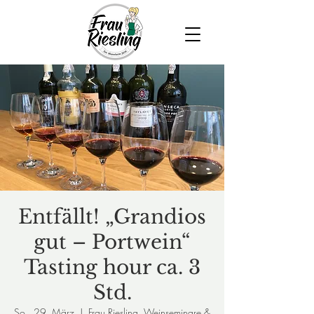
Entfällt! „Grandios
gut – Portwein“
Tasting hour ca. 3
Std.
So., 29. März
  |  
Frau Riesling, Weinseminare &