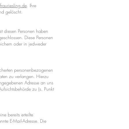
frauriesling.de
. Ihre
end gelöscht.
 Mit diesen Personen haben
bgeschlossen. Diese Personen
eichern oder in jedweder
eicherten personenbezogenen
aten zu verlangen. Hierzu
 angegebenen Adresse an uns
fsichtsbehörde zu (s. Punkt
e bereits erteilte
annte E-Mail-Adresse. Die