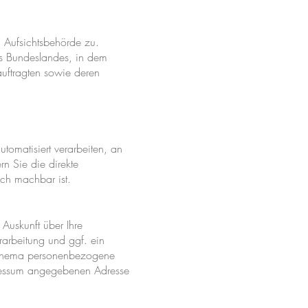
n Aufsichtsbehörde zu.
es Bundeslandes, in dem
auftragten sowie deren
utomatisiert verarbeiten, an
n Sie die direkte
sch machbar ist.
Auskunft über Ihre
arbeitung und ggf. ein
m Thema personenbezogene
mpressum angegebenen Adresse