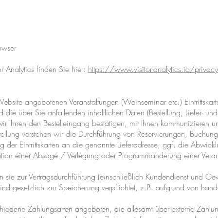
owser
r Analytics finden Sie hier:
https://www.visitor-analytics.io/privacy
ebsite angebotenen Veranstaltungen (Weinseminar etc.) Eintrittskart
die über Sie anfallenden inhaltlichen Daten (Bestellung, Liefer- u
wir Ihnen den Bestelleingang bestätigen, mit Ihnen kommunizieren u
tellung verstehen wir die Durchführung von Reservierungen, Buchu
ng der Eintrittskarten an die genannte Lieferadresse, ggf. die Abwic
mation einer Absage / Verlegung oder Programmänderung einer Verans
 sie zur Vertragsdurchführung (einschließlich Kundendienst und Gew
 sind gesetzlich zur Speicherung verpflichtet, z.B. aufgrund von hande
edene Zahlungsarten angeboten, die allesamt über externe Zahlung