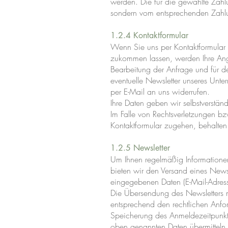
werden. Die für die gewählte Zahlu
sondern vom entsprechenden Zahlun
1.2.4 Kontaktformular
Wenn Sie uns per Kontaktformular 
zukommen lassen, werden Ihre Ang
Bearbeitung der Anfrage und für de
eventuelle Newsletter unseres Unte
per E-Mail an uns widerrufen.
Ihre Daten geben wir selbstverständl
Im Falle von Rechtsverletzungen bz
Kontaktformular zugehen, behalten w
1.2.5 Newsletter
Um Ihnen regelmäßig Informatione
bieten wir den Versand eines Newsl
eingegebenen Daten (E-Mail-Adress
Die Übersendung des Newsletters 
entsprechend den rechtlichen Anfo
Speicherung des Anmeldezeitpunkts 
oben genannten Daten übermitteln