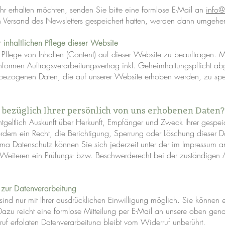
r erhalten möchten, senden Sie bitte eine formlose E-Mail an
info@
en Versand des Newsletters gespeichert hatten, werden dann umgeh
 inhaltlichen Pflege dieser Website
er Pflege von Inhalten (Content) auf dieser Website zu beauftragen.
nformen Auftragsverarbeitungsvertrag inkl. Geheimhaltungspflicht a
enbezogenen Daten, die auf unserer Website erhoben werden, zu sp
e bezüglich Ihrer persönlich von uns erhobenen Daten?
ntgeltlich Auskunft über Herkunft, Empfänger und Zweck Ihrer gesp
rdem ein Recht, die Berichtigung, Sperrung oder Löschung dieser D
ma Datenschutz können Sie sich jederzeit unter der im Impressum
eiteren ein Prüfungs- bzw. Beschwerderecht bei der zuständigen Au
 zur Datenverarbeitung
nd nur mit Ihrer ausdrücklichen Einwilligung möglich. Sie können ein
 Dazu reicht eine formlose Mitteilung per E-Mail an unsere oben gen
uf erfolgten Datenverarbeitung bleibt vom Widerruf unberührt.