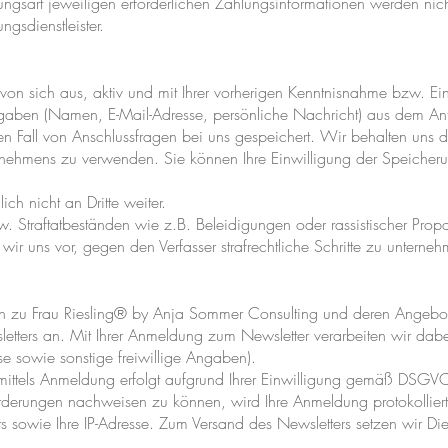
ngsart jeweiligen erforderlichen Zahlungsinformationen werden nich
gsdienstleister.
von sich aus, aktiv und mit Ihrer vorherigen Kenntnisnahme bzw. Ei
aben (Namen, E-Mail-Adresse, persönliche Nachricht) aus dem An
n Fall von Anschlussfragen bei uns gespeichert. Wir behalten uns da
rnehmens zu verwenden. Sie können Ihre Einwilligung der Speicherun
ich nicht an Dritte weiter.
w. Straftatbeständen wie z.B. Beleidigungen oder rassistischer Pro
ir uns vor, gegen den Verfasser strafrechtliche Schritte zu unterne
n zu Frau Riesling® by Anja Sommer Consulting und deren Angebot
etters an. Mit Ihrer Anmeldung zum Newsletter verarbeiten wir dab
e sowie sonstige freiwillige Angaben).
mittels Anmeldung erfolgt aufgrund Ihrer Einwilligung gemäß DS
rderungen nachweisen zu können, wird Ihre Anmeldung protokolliert.
sowie Ihre IP-Adresse. Zum Versand des Newsletters setzen wir Diens
.