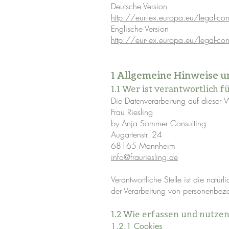
Deutsche Version
http://eur-lex.europa.eu/lega
Englische Version
http://eur-lex.europa.eu/lega
1 Allgemeine Hinweise u
1.1 Wer ist verantwortlich 
Die Datenverarbeitung auf dieser W
Frau Riesling
by Anja Sommer Consulting
Augartenstr. 24
68165 Mannheim
info@frauriesling.de
Verantwortliche Stelle ist die natü
der Verarbeitung von personenbezo
1.2 Wie erfassen und nutzen
1.2.1 Cookies