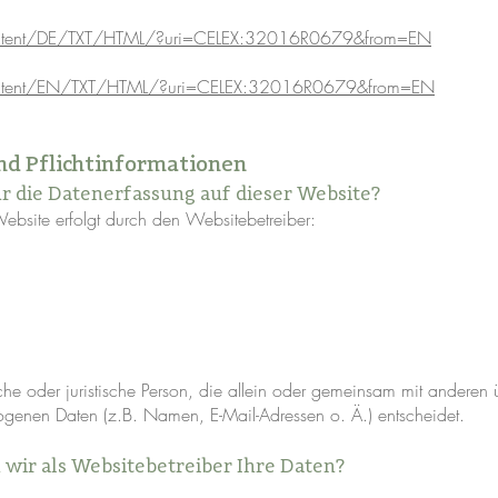
l-content/DE/TXT/HTML/?uri=CELEX:32016R0679&from=EN
l-content/EN/TXT/HTML/?uri=CELEX:32016R0679&from=EN
nd Pflichtinformationen
für die Datenerfassung auf dieser Website?
ebsite erfolgt durch den Websitebetreiber:
rliche oder juristische Person, die allein oder gemeinsam mit andere
genen Daten (z.B. Namen, E-Mail-Adressen o. Ä.) entscheidet.
 wir als Websitebetreiber Ihre Daten?