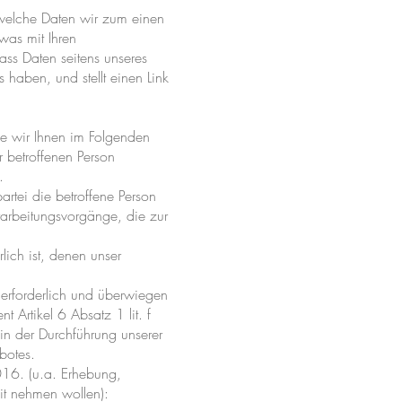
, welche Daten wir zum einen
was mit Ihren
ss Daten seitens unseres
haben, und stellt einen Link
ie wir Ihnen im Folgenden
r betroffenen Person
.
artei die betroffene Person
erarbeitungsvorgänge, die zur
lich ist, denen unser
n erforderlich und überwiegen
t Artikel 6 Absatz 1 lit. f
in der Durchführung unserer
botes.
16. (u.a. Erhebung,
it nehmen wollen):