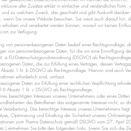
inklusive aller Zusätze erklärt in einfacher und verständlicher Form
, und zu welchem Zweck, das geschieht und gibt Auskunft darüber 
 wenn Sie unsere Website besuchen. Sie weist auch darauf hin, da
 erhoben und verarbeitet werden können, worauf wir keinen Einfluss 
x.com zur Verfügung.
tung von personenbezogenen Daten bedarf einer Rechtsgrundlage, d
ngen von personenbezogener Daten, für die wir eine Einwilligung de
1 lit. a EU-Datenschutzgrundverordnung (DSGVO) als Rechtsgrundlage
ezogenen Daten, die zur Erfüllung eines Vertrages, dessen Vertragsp
kel 6 Absatz 1 lit. b DSGVO als Rechtsgrundlage. Hiervon sind auch V
ahmen erforderlich sind, umfasst.
zogener Daten zur Erfüllung einer rechtlichen Verpflichtung erforder
kel 6 Absatz 1 lit. c DSGVO als Rechtsgrundlage.
ines berechtigten Interesses unseres Unternehmens oder eines Dritte
dfreiheiten des Betroffenen das erstgenannte Interesse nicht, so dien
Verarbeitung. Das berechtige Interesse unseres Unternehmens liegt 
alyse, Optimierung und Erhaltung der Sicherheit unseres Onlineange
ormationen zum Thema Datenschutz gemäß DSGVO vom 27. April 20
c.) entnehmen Sie bitte den folgenden Links (wenn Sie sich die Ze