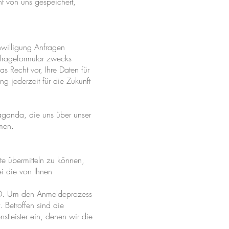
t von uns gespeichert,
nwilligung Anfragen
frageformular zwecks
s Recht vor, Ihre Daten für
g jederzeit für die Zukunft
paganda, die uns über unser
hmen.
e übermitteln zu können,
ei die von Ihnen
GVO. Um den Anmeldeprozess
 Betroffen sind die
tleister ein, denen wir die