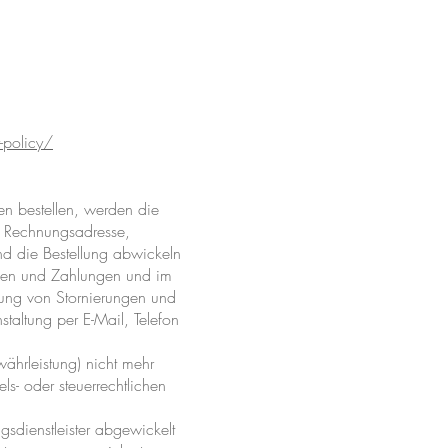
-policy/
en bestellen, werden die
nd Rechnungsadresse,
nd die Bestellung abwickeln
ngen und Zahlungen und im
klung von Stornierungen und
taltung per E-Mail, Telefon
ährleistung) nicht mehr
ls- oder steuerrechtlichen
sdienstleister abgewickelt