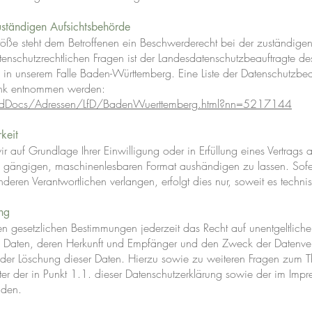
ständigen Aufsichtsbehörde
rstöße steht dem Betroffenen ein Beschwerderecht bei der zuständige
tenschutzrechtlichen Fragen ist der Landesdatenschutzbeauftragte d
, in unserem Falle Baden-Württemberg. Eine Liste der Datenschutzbe
ink entnommen werden:
edDocs/Adressen/LfD/BadenWuerttemberg.html?nn=5217144
keit
 auf Grundlage Ihrer Einwilligung oder in Erfüllung eines Vertrags a
em gängigen, maschinenlesbaren Format aushändigen zu lassen. Sofer
eren Verantwortlichen verlangen, erfolgt dies nur, soweit es techni
ng
 gesetzlichen Bestimmungen jederzeit das Recht auf unentgeltliche 
Daten, deren Herkunft und Empfänger und den Zweck der Datenver
 oder Löschung dieser Daten. Hierzu sowie zu weiteren Fragen zu
nter der in Punkt 1.1. dieser Datenschutzerklärung sowie der im I
nden.