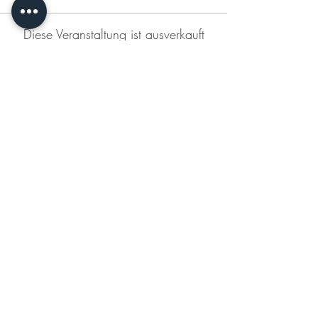
Diese Veranstaltung ist ausverkauft
Diese Veranstaltung teilen
KONTAKT
DATENSCHUTZERKLÄRUNG
IMPRESSUM
AGB