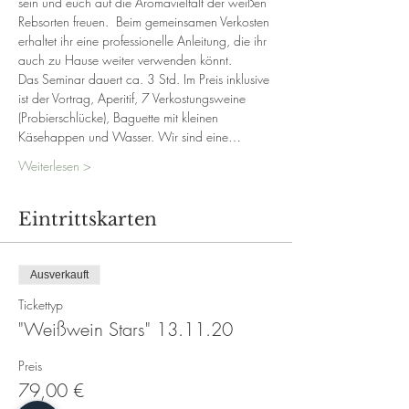
sein und euch auf die Aromavielfalt der weißen 
Rebsorten freuen.  Beim gemeinsamen Verkosten 
erhaltet ihr eine professionelle Anleitung, die ihr 
auch zu Hause weiter verwenden könnt. 
Das Seminar dauert ca. 3 Std. Im Preis inklusive 
ist der Vortrag, Aperitif, 7 Verkostungsweine 
(Probierschlücke), Baguette mit kleinen 
Käsehappen und Wasser. Wir sind eine…
Weiterlesen >
Eintrittskarten
Ausverkauft
Tickettyp
"Weißwein Stars" 13.11.20
Preis
79,00 €