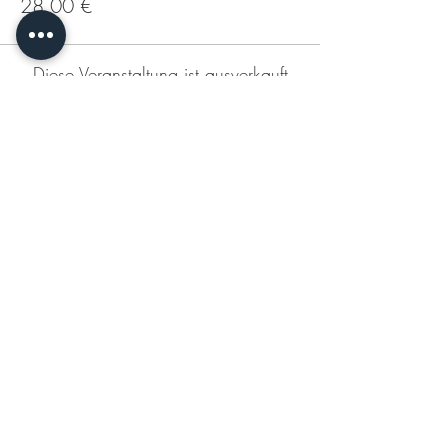
28,00 €
Diese Veranstaltung ist ausverkauft
Diese Veranstaltung teilen
KONTAKT
DATENSCHUTZERKLÄRUNG
IMPRESSUM
AGB