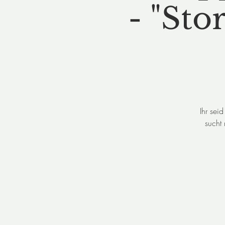
- "St
Ihr sei
sucht 