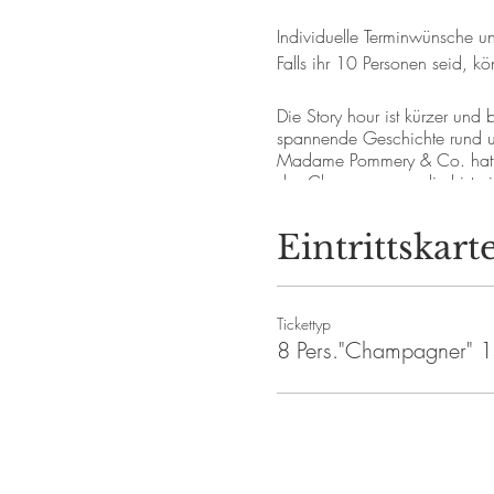
Individuelle Terminwünsche 
Falls ihr 10 Personen seid, 
Die Story hour ist kürzer un
spannende Geschichte rund 
Madame Pommery & Co. hatten 
des Champagners, die histori
Unternehmerinnen im 19. Jah
Das Seminar dauert ca. 1,5 St
Eintrittskart
Teilnahme ab 18 Jahre. Bitte 
#frauriesling #weinseminar
#afterwork #veuvecliquot #
Tickettyp
8 Pers."Champagner" 