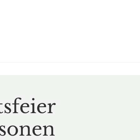
sfeier
rsonen