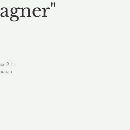
agner"
ern? Ihr
Und ein