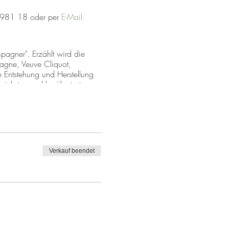
4 981 18 oder per
E-Mail.
pagner". Erzählt wird die
gne, Veuve Cliquot,
 Entstehung und Herstellung
eichsten und berühmtesten
mium Champagner und Wasser.
die
AGB
.
hnachtsfeier #feiern
vent
Verkauf beendet