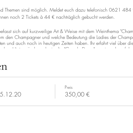
und Themen sind möglich. Meldet euch dazu telefonisch 0621 48
können noch 2 Tickets à 44 € nachträglich gebucht werden.
d befasst sich auf kurzweilige Art & Weise mit dem Weinthema "Cham
um den Champagner und welche Bedeutung die Ladies der Champa
und auch noch in heutigen Zeiten haben. Ihr erfahrt viel über die
schen Hintergründe und wie die "Grande Dame" zu einer der erfolgr
rhundert wurde.
d. Im Preis für 8 Pers. ist inklusive: der Vortrag, Aperitif, 2 Pre
en
beachten: gekaufte Tickets können nicht storniert werden. Es gelten 
e #mannheim #weinzimmer #geheimtippmannheim #weihnachten #wei
champagner #feierabend #wein #teamevent #firmenevent #gruppene
Preis
15.12.20
350,00 €