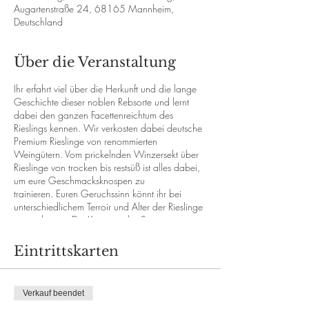
Augartenstraße 24, 68165 Mannheim,
Deutschland
Über die Veranstaltung
Ihr erfahrt viel über die Herkunft und die lange
Geschichte dieser noblen Rebsorte und lernt
dabei den ganzen Facettenreichtum des
Rieslings kennen. Wir verkosten dabei deutsche
Premium Rieslinge von renommierten
Weingütern. Vom prickelnden Winzersekt über
Rieslinge von trocken bis restsüß ist alles dabei,
um eure Geschmacksknospen zu
trainieren. Euren Geruchssinn könnt ihr bei
unterschiedlichem Terroir und Alter der Rieslinge
ausprobieren. Die Krönung des Seminars ist
dann ein Riesling "Großes Gewächs". Ihr könnt
also gespannt sein und euch auf die ganze
Eintrittskarten
Aromavielfalt dieser faszinierenden Rebsorte
freuen. Wir verkosten nur Premiumweine
inklusive einer Versteigerungsrarität in einer
Verkauf beendet
Preisrange von über Zehn bis Vierzig Euro. Ihr