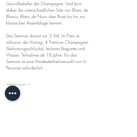
Gewölbekeller der Champagne. Und lernt 
dabei die unterschiedlichen Stile von Blanc de 
Blancs, Blanc de Noirs über Rosé bis hin zur 
klassischen Assemblage kennen.
Das Seminar dauert ca. 2 Std. Im Preis ist 
inklusive: der Vortrag, 4 Premium Champagner 
(Verkostungsschlücke), leckeres Baguette und 
Wasser. Teilnahme ab 18 Jahre. Für das 
Seminar ist eine Mindestteilnehmerzahl von 6 
Personen erforderlich.…
Weiterlesen >
Diese Veranstaltung teilen