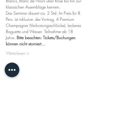
Blancs, Blanc de Noirs über Rosé bis hin zur 
klassischen Assemblage kennen.
Das Seminar dauert ca. 2 Std. Im Preis für 8 
Pers. ist inklusive: der Vortrag, 4 Premium 
Champagner (Verkostungsschlücke), leckeres 
Baguette und Wasser. Teilnahme ab 18 
Jahre. 
Bitte beachten: Tickets/Buchungen 
können nicht storniert…
Weiterlesen >
Diese Veranstaltung teilen
KONTAKT
DATENSCHUTZERKLÄRUNG