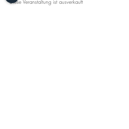
Diese Veranstaltung ist ausverkauft
Diese Veranstaltung teilen
KONTAKT
DATENSCHUTZERKLÄRUNG
IMPRESSUM
AGB