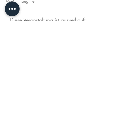
MwSt. inbegriffen
Diese Veranstaltung ist ausverkauft
Diese Veranstaltung teilen
KONTAKT
DATENSCHUTZERKLÄRUNG
IMPRESSUM
AGB