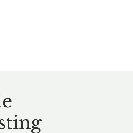
ie
sting