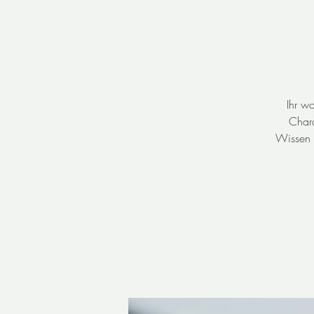
Ihr w
Chard
Wissen ü