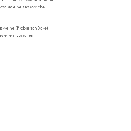
rhaltet eine sensorische 
gsweine (Probierschlücke), 
tellten typischen 