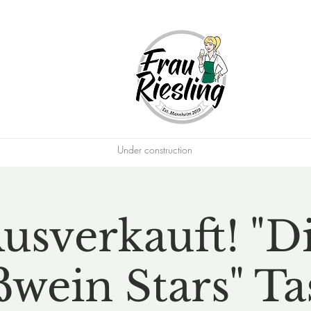
Under construction
usverkauft! "D
wein Stars" Ta