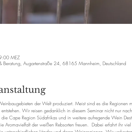
19:00 MEZ
 & Beratung, Augartenstraße 24, 68165 Mannheim, Deutschland
anstaltung
Weinbaugebieten der Welt produziert. Meist sind es die Regionen 
ntstehen. Wir reisen gedanklich in diesem Seminar nicht nur nac
n die Cape Region Südafrikas und in weitere aufregende Wein Destin
e Aromavielfalt der weißen Rebsorten freuen.  Dabei erfahrt ihr vie
die unterschiedlichen Länder und deren Weinregionen. Wir verkoste