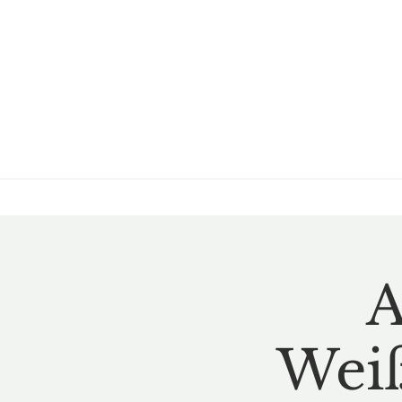
A
Weiß