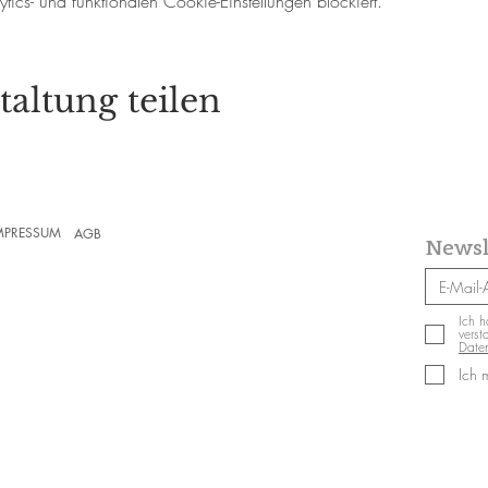
cs- und funktionalen Cookie-Einstellungen blockiert.
taltung teilen
MPRESSUM
AGB
Newsl
Ich h
verst
Daten
Ich 