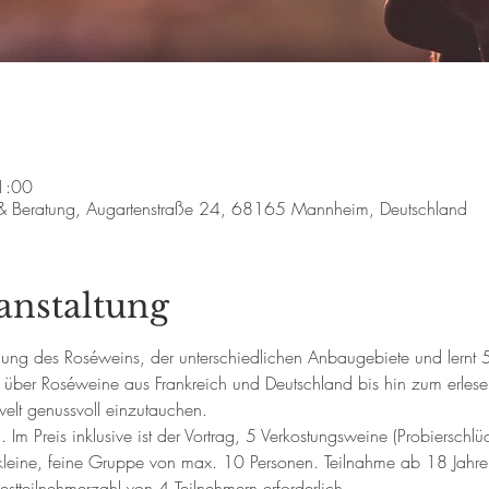
1:00
 & Beratung, Augartenstraße 24, 68165 Mannheim, Deutschland
anstaltung
stellung des Roséweins, der unterschiedlichen Anbaugebiete und ler
 über Roséweine aus Frankreich und Deutschland bis hin zum erlese
lt genussvoll einzutauchen.
Im Preis inklusive ist der Vortrag, 5 Verkostungsweine (Probierschlüc
kleine, feine Gruppe von max. 10 Personen. Teilnahme ab 18 Jahre
estteilnehmerzahl von 4 Teilnehmern erforderlich. 