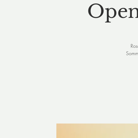
Open 
Ros
Somme