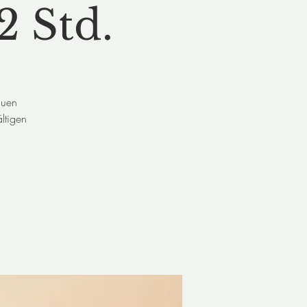
2 Std.
auen
ltigen