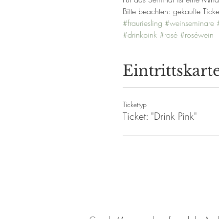
Bitte beachten: gekaufte Ticke
#frauriesling
#weinseminare
#drinkpink
#rosé
#roséwein
Eintrittskart
Tickettyp
Ticket: "Drink Pink"