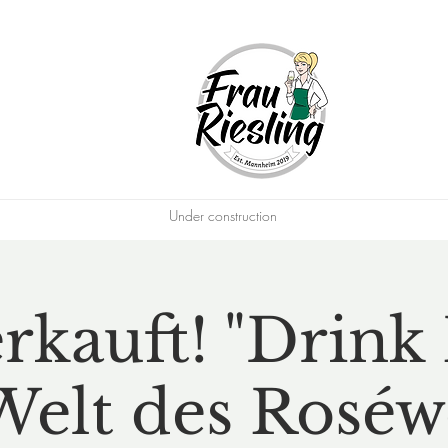
Under construction
rkauft! "Drink 
Welt des Roséw