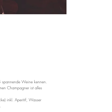
nt 5 spannende Weine kennen. 
nen Champagner ist alles 
ke) inkl. Aperitif, Wasser 
. 