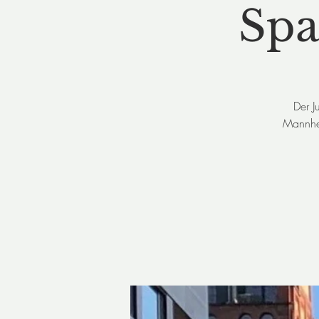
Spa
Der J
Mannhei