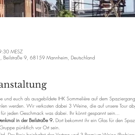
19:30 MESZ
al, Beilstraße 9, 68159 Mannheim, Deutschland
anstaltung
lebe und euch als ausgebildete IHK Sommelière auf dem Spaziergan
len werden. Wir verkosten dabei 3 Weine, die auf unsere Tour abg
o für jeden Geschmack was dabei. Ihr könnt gespannt sein...
Denkmal in der Beilstraße 9. 
Dort bekommt ihr ein Glas für den Spaz
 Gruppe pünktlich vor Ort sein.
d. Der Preis beinhaltet den Vortrag und 3 Premium-Weine (Probiers