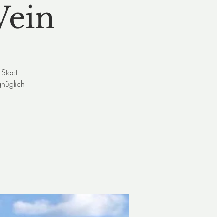
Wein
-Stadt
gnüglich