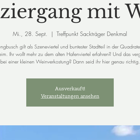
ziergang mit 
Mi., 28. Sept.
  |  
Treffpunkt Sackträger Denkmal
ungbusch gilt als Szeneviertel und buntester Stadtteil in der Quadrate
m. Ihr wollt mehr zu dem alten Hafenviertel erfahren? Und das ver
bei einer kleinen Weinverkostung? Dann seid ihr hier genau richtig.
Ausverkauft!
Veranstaltungen ansehen