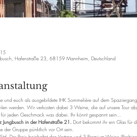
:15
Jungbusch, Hafenstraße 23, 68159 Mannheim, Deutschland
anstaltung
lebe und euch als ausgebildete IHK Sommelière auf dem Spaziergan
len werden. Wir verkosten dabei 3 Weine, die auf unsere Tour abg
o für jeden Geschmack was dabei. Ihr könnt gespannt sein...
atz Jungbusch in der Hafenstraße 21. 
Dort bekommt ihr ein Glas für
sse der Gruppe pünktlich vor Ort sein.
td. Der Preis beinhaltet den Vortrag und 3 Premium-Weine (Probiers