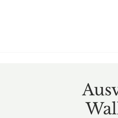
Ausv
Wal