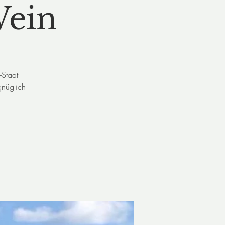
Wein
-Stadt
gnüglich