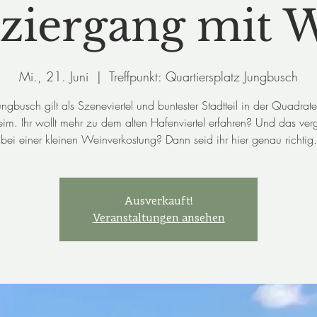
ziergang mit 
Mi., 21. Juni
  |  
Treffpunkt: Quartiersplatz Jungbusch
ungbusch gilt als Szeneviertel und buntester Stadtteil in der Quadrate
m. Ihr wollt mehr zu dem alten Hafenviertel erfahren? Und das ver
bei einer kleinen Weinverkostung? Dann seid ihr hier genau richtig.
Ausverkauft!
Veranstaltungen ansehen