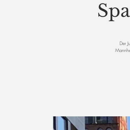
Spa
Der J
Mannhei