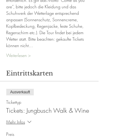
erforderlich. Es gilt das Motto "Come as you 
are“, bitte jedoch die Kleidung und das 
Schuhwerk der Wetterlage entsprechend 
anpassen (Sonnenschutz, Sonnencreme, 
Kopfbedeckung, Regenjacke, feste Schuhe, 
Regenschirm etc.). Die Tour findet bei jedem 
Wetter statt. Bitte beachten: gekaufte Tickets 
können nicht…
Weiterlesen >
Eintrittskarten
Ausverkauft
Tickettyp
Tickets: Jungbusch Walk & Wine
Mehr Infos
Preis