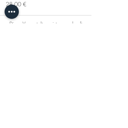
28,00 €
Diese Veranstaltung ist ausverkauft
Diese Veranstaltung teilen
KONTAKT
DATENSCHUTZERKLÄRUNG
IMPRESSUM
AGB