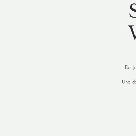
Der J
Und da