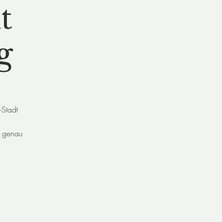
t
g
-Stadt
r genau