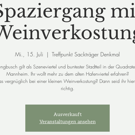
Spaziergang mi
Weinverkostun
Mi., 15. Juli
  |  
Treffpunkt Sackträger Denkmal
ungbusch gilt als Szeneviertel und buntester Stadtteil in der Quadrate
Mannheim. Ihr wollt mehr zu dem alten Hafenviertel erfahren?
s vergnüglich bei einer kleinen Weinverkostung? Dann seid ihr hie
richtig.
Ausverkauft
Veranstaltungen ansehen