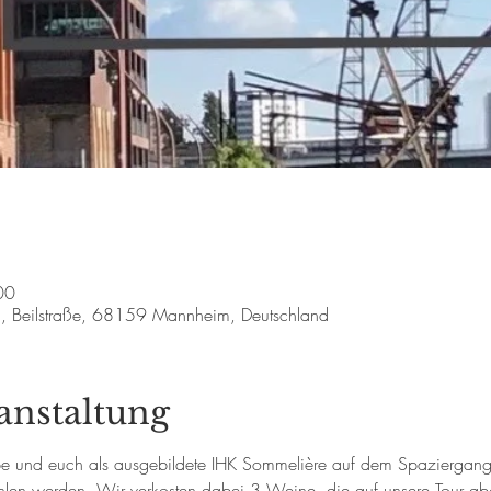
00
al, Beilstraße, 68159 Mannheim, Deutschland
anstaltung
lebe und euch als ausgebildete IHK Sommelière auf dem Spaziergan
len werden. Wir verkosten dabei 3 Weine, die auf unsere Tour abg