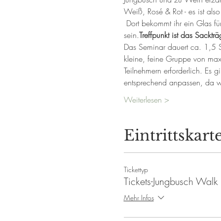
Weiß, Rosé & Rot - es ist als
 Dort bekommt ihr ein Glas für den Spaziergang und den ersten Wein... Bitte im Interesse der Gruppe pünktlich vor Ort 
sein.
Treffpunkt ist das Sacktr
Das Seminar dauert ca. 1,5 St
kleine, feine Gruppe von max
Teilnehmern erforderlich. Es 
entsprechend anpassen, da w
Weiterlesen >
Eintrittskart
Tickettyp
Tickets-Jungbusch Wal
Mehr Infos