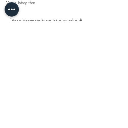
MwSt. inbegriffen
Diese Veranstaltung ist ausverkauft
Diese Veranstaltung teilen
KONTAKT
DATENSCHUTZERKLÄRUNG
IMPRESSUM
AGB