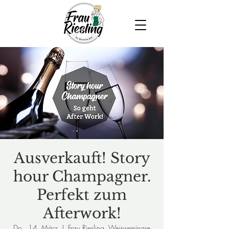
Ausverkauft! Story
hour Champagner.
Perfekt zum
Afterwork!
Do., 14. März
  |  
Frau Riesling, Weinseminare