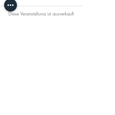
Diese Veranstaltung ist ausverkauft
Diese Veranstaltung teilen
KONTAKT
DATENSCHUTZERKLÄRUNG
IMPRESSUM
AGB