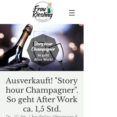
Ausverkauft! "Story
hour Champagner".
So geht After Work
ca. 1,5 Std.
Do., 10. Feb.
  |  
Frau Riesling, Weinseminare &