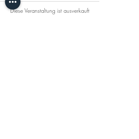
Diese Veranstaltung ist ausverkauft
Diese Veranstaltung teilen
KONTAKT
DATENSCHUTZERKLÄRUNG
IMPRESSUM
AGB