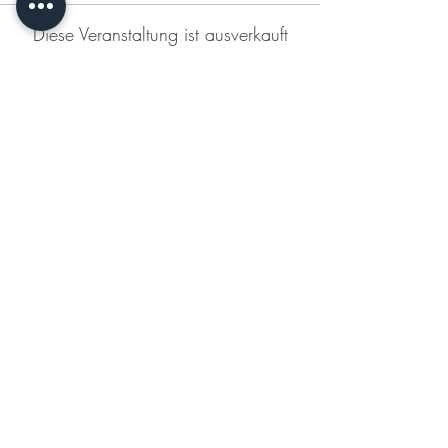
Diese Veranstaltung ist ausverkauft
Diese Veranstaltung teilen
KONTAKT
DATENSCHUTZERKLÄRUNG
IMPRESSUM
AGB