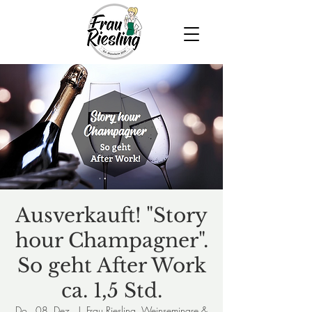
Ausverkauft! "Story
hour Champagner".
So geht After Work
ca. 1,5 Std.
Do., 08. Dez.
  |  
Frau Riesling, Weinseminare &