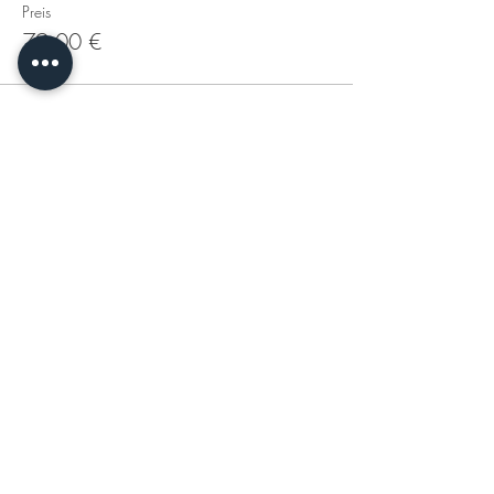
Preis
79,00 €
Diese Veranstaltung ist ausverkauft
Diese Veranstaltung teilen
KONTAKT
DATENSCHUTZERKLÄRUNG
IMPRESSUM