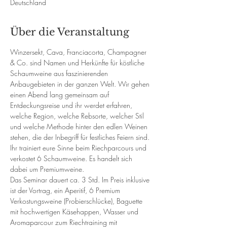
Deutschland
Über die Veranstaltung
Winzersekt, Cava, Franciacorta, Champagner 
& Co. sind Namen und Herkünfte für köstliche 
Schaumweine aus faszinierenden 
Anbaugebieten in der ganzen Welt. Wir gehen 
einen Abend lang gemeinsam auf 
Entdeckungsreise und ihr werdet erfahren, 
welche Region, welche Rebsorte, welcher Stil 
und welche Methode hinter den edlen Weinen 
stehen, die der Inbegriff für festliches Feiern sind. 
Ihr trainiert eure Sinne beim Riechparcours und 
verkostet 6 Schaumweine. Es handelt sich 
dabei um Premiumweine.
Das Seminar dauert ca. 3 Std. Im Preis inklusive 
ist der Vortrag, ein Aperitif, 6 Premium 
Verkostungsweine (Probierschlücke), Baguette 
mit hochwertigen Käsehappen, Wasser und 
Aromaparcour zum Riechtraining mit 