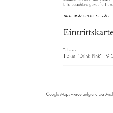
Bitte beachten: gekaufte Ticke
BITTE BEACHTEN! Es gelten d
> NUR MIT AKTUELLEM NE
(nicht älter als 24h beim Verla
Eintrittskart
> ODER GEIMPFT / GENESEN 
> Kontaktnachverfolgung: mit
>
Personen, die die Sicherhe
Tickettyp
Hier ist der
Link zu den Testz
Ticket: "Drink Pink" 19
#frauriesling #weinseminar
#drinkpink #rosé #roséwein 
Google Maps wurde aufgrund der Analyti