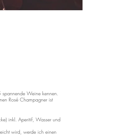
nt 5 spannende Weine kennen.
senen Rosé Champagner ist
ke) inkl. Aperitif, Wasser und
reicht wird, werde ich einen