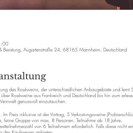
1:00
 & Beratung, Augartenstraße 24, 68165 Mannheim, Deutschland
anstaltung
stellung des Roséweins, der unterschiedlichen Anbaugebiete und ler
 über Roséweine aus Frankreich und Deutschland bis hin zum erle
Weinwelt genussvoll einzutauchen.
Im Preis inklusive ist der Vortrag, 5 Verkostungsweine (Probierschlüc
ne, feine Gruppe von max. 8 Personen. Teilnahme ab 18 Jahre.
stteilnehmerzahl von 6 Teilnehmern erforderlich. Falls diese nicht er
ng des Kaufpreises anbieten.