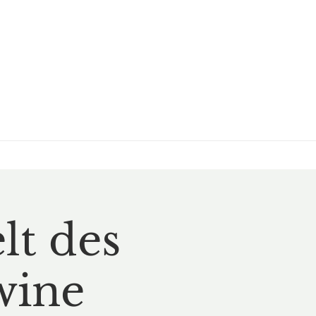
lt des
wine