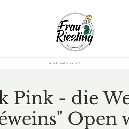
Under construction
k Pink - die We
éweins" Open 