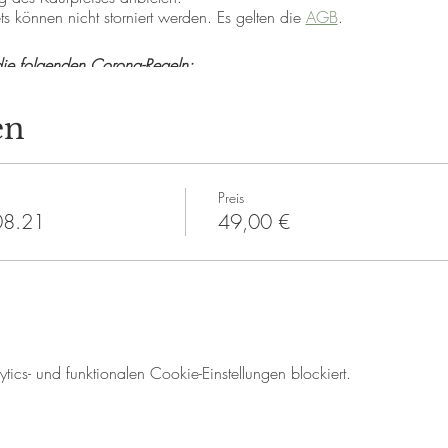
ts können nicht storniert werden. Es gelten die
AGB
.
ie folgenden Corona-Regeln:
GATIVEN CORONA-TEST
ssen des Seminars, von einer zertifizierten Stelle)
en
(nur mit gültigem Nachweis)
 der Luca-App / Kontaktformularen
itsregeln nicht beachten, werden leider von der Teilnahme ausgeschl
Preis
entren in Mannheim.
.08.21
49,00 €
e #mannheim #weinzimmer #geheimtippmannheim
#afterwork #endlichfeierabend #feierabend
cs- und funktionalen Cookie-Einstellungen blockiert.