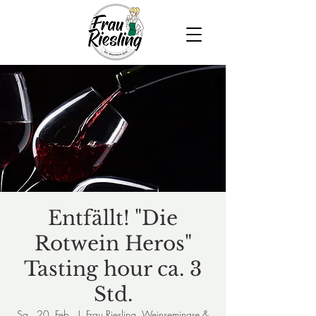
Entfällt! "Die
Rotwein Heros"
Tasting hour ca. 3
Std.
Sa., 20. Feb.
  |  
Frau Riesling, Weinseminare &