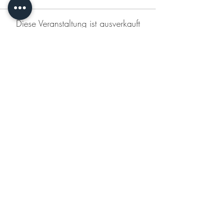
Diese Veranstaltung ist ausverkauft
Diese Veranstaltung teilen
KONTAKT
DATENSCHUTZERKLÄRUNG
IMPRESSUM
AGB