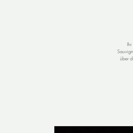
Ih
Sauvign
über d