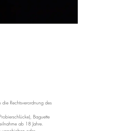
h die Rechtsverordnung des 
(Probierschlücke), Baguette 
eilnahme ab 18 Jahre. 
u verschieben oder 