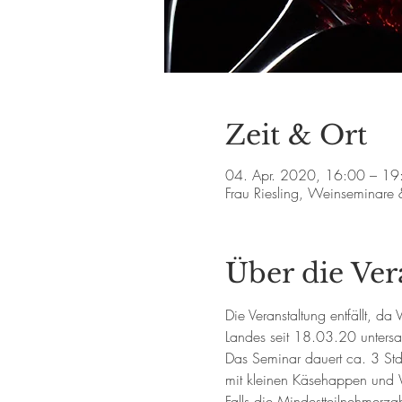
Zeit & Ort
04. Apr. 2020, 16:00 – 19
Frau Riesling, Weinseminare
Über die Ver
Die Veranstaltung entfällt, 
Landes seit 18.03.20 untersag
Das Seminar dauert ca. 3 Std. 
mit kleinen Käsehappen und W
Falls die Mindestteilnehmerzah