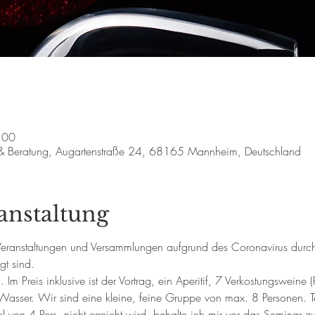
:00
 & Beratung, Augartenstraße 24, 68165 Mannheim, Deutschland
anstaltung
da Veranstaltungen und Versammlungen aufgrund des Coronavirus durc
t sind. 
Im Preis inklusive ist der Vortrag, ein Aperitif, 7 Verkostungsweine 
asser. Wir sind eine kleine, feine Gruppe von max. 8 Personen. T
l von 4 Pers. nicht erreicht wird, behalte ich mir vor das Seminar z