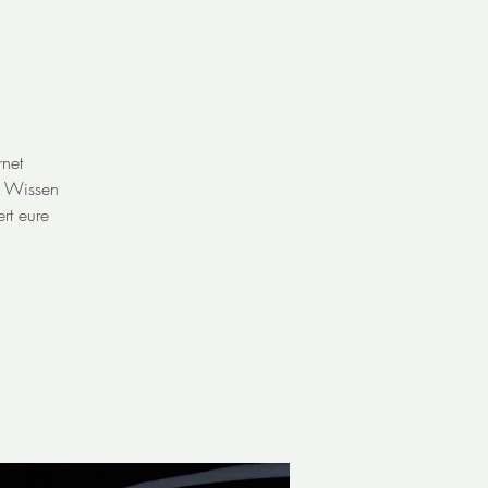
net
s Wissen
rt eure