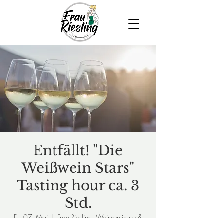
Entfällt! "Die
Weißwein Stars"
Tasting hour ca. 3
Std.
Fr., 07. Mai
  |  
Frau Riesling, Weinseminare &