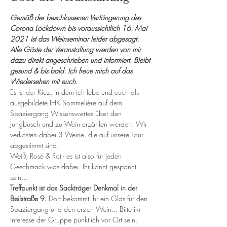
Gemäß der beschlossenen Verlängerung des 
Corona Lockdown bis voraussichtlich 16. Mai 
2021 ist das Weinseminar leider abgesagt. 
Alle Gäste der Veranstaltung werden von mir 
dazu direkt angeschrieben und informiert. Bleibt 
gesund & bis bald. Ich freue mich auf das 
Wiedersehen mit euch.
Es ist der Kiez, in dem ich lebe und euch als 
ausgebildete IHK Sommelière auf dem 
Spaziergang Wissenswertes über den 
Jungbusch und zu Wein erzählen werden. Wir 
verkosten dabei 3 Weine, die auf unsere Tour 
abgestimmt sind.
Weiß, Rosé & Rot - es ist also für jeden 
Geschmack was dabei. Ihr könnt gespannt 
sein...
Treffpunkt ist das Sackträger Denkmal in der 
Beilstraße 9. 
Dort bekommt ihr ein Glas für den 
Spaziergang und den ersten Wein... Bitte im 
Interesse der Gruppe pünktlich vor Ort sein.