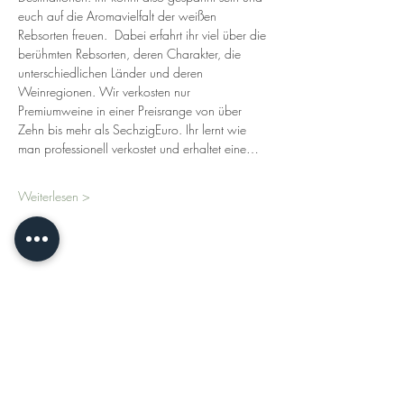
euch auf die Aromavielfalt der weißen 
Rebsorten freuen.  Dabei erfahrt ihr viel über die 
berühmten Rebsorten, deren Charakter, die 
unterschiedlichen Länder und deren 
Weinregionen. Wir verkosten nur 
Premiumweine in einer Preisrange von über 
Zehn bis mehr als SechzigEuro. Ihr lernt wie 
man professionell verkostet und erhaltet eine…
Weiterlesen >
Diese Veranstaltung teilen
KONTAKT