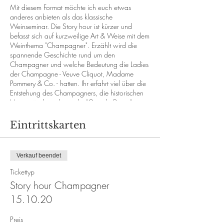
Mit diesem Format möchte ich euch etwas
anderes anbieten als das klassische
Weinseminar. Die Story hour ist kürzer und
befasst sich auf kurzweilige Art & Weise mit dem
Weinthema "Champagner". Erzählt wird die
spannende Geschichte rund um den
Champagner und welche Bedeutung die Ladies
der Champagne - Veuve Cliquot, Madame
Pommery & Co. - hatten. Ihr erfahrt viel über die
Entstehung des Champagners, die historischen
Hintergründe und wie die "Grande Dame" zu
einer der erfolgreichsten und berühmtesten
Unternehmerinnen im 19. Jahrhundert wurde.
Eintrittskarten
Die richtige Einstimmung bevor ihr zum Essen
geht oder einen vergnüglichen Abend startet.
Verkauf beendet
Das Seminar dauert ca. 1,5 Std. Im Preis
inklusive ist der Vortrag, Aperitif, 2 Premium
Tickettyp
Champagner und Wasser. Wir sind eine kleine,
Story hour Champagner
feine Gruppe von max. 8 Personen. Teilnahme
15.10.20
ab 18 Jahre.
Für das Seminar ist eine Mindestteilnehmerzahl
von 6 Teilnehmern erforderlich. Falls diese nicht
Preis