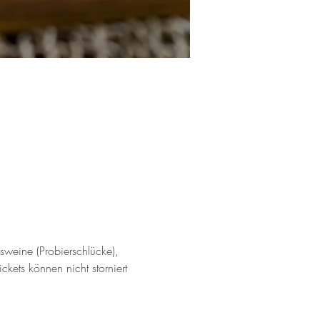
gsweine (Probierschlücke), 
kets können nicht storniert 