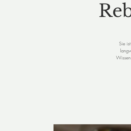
Reb
Sie is
langw
Wissen 