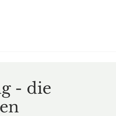
g - die
ßen