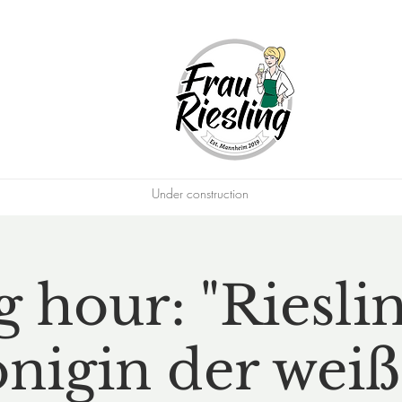
Under construction
g hour: "Rieslin
nigin der wei