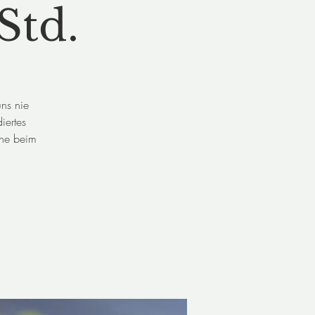
Std.
uns nie
iertes
nne beim