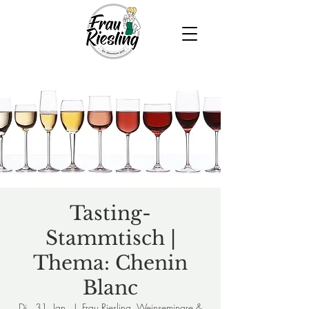
Tasting-
Stammtisch |
Thema: Chenin
Blanc
Di., 31. Jan.
  |  
Frau Riesling, Weinseminare &