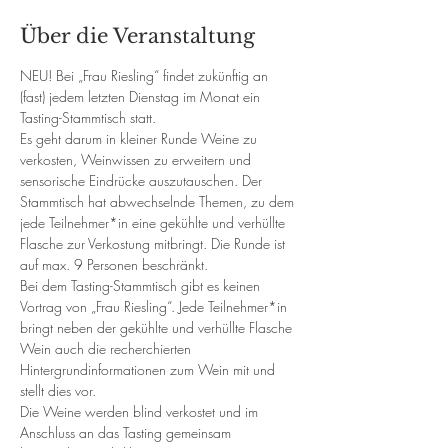
Über die Veranstaltung
NEU! Bei „Frau Riesling“ findet zukünftig an 
(fast) jedem letzten Dienstag im Monat ein 
Tasting-Stammtisch statt.
Es geht darum in kleiner Runde Weine zu 
verkosten, Weinwissen zu erweitern und 
sensorische Eindrücke auszutauschen. Der 
Stammtisch hat abwechselnde Themen, zu dem 
jede Teilnehmer*in eine gekühlte und verhüllte 
Flasche zur Verkostung mitbringt. Die Runde ist 
auf max. 9 Personen beschränkt.
Bei dem Tasting-Stammtisch gibt es keinen 
Vortrag von „Frau Riesling“. Jede Teilnehmer*in 
bringt neben der gekühlte und verhüllte Flasche 
Wein auch die recherchierten 
Hintergrundinformationen zum Wein mit und 
stellt dies vor. 
Die Weine werden blind verkostet und im 
Anschluss an das Tasting gemeinsam 